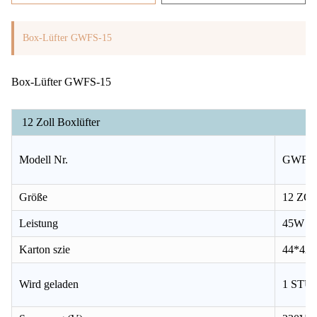
Box-Lüfter GWFS-15
Box-Lüfter GWFS-15
12 Zoll Boxlüfter
Modell Nr.
GWFS 
Größe
12 ZO
Leistung
45W
Karton szie
44*42
Wird geladen
1 ST