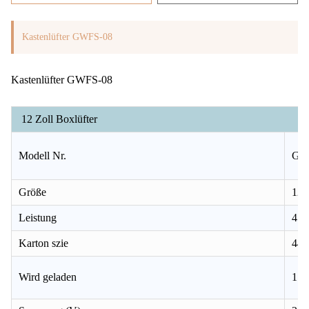
Kastenlüfter GWFS-08
Kastenlüfter GWFS-08
12 Zoll Boxlüfter
Modell Nr.
GW
Größe
12
Leistung
45
Karton szie
44
Wird geladen
1 