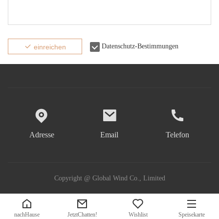
Datenschutz-Bestimmungen
einreichen
Adresse
Email
Telefon
Copyright @ Global Wind Co., Limited
nachHause
JetztChatten!
Wishlist
Speisekarte