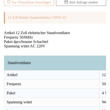
Zur Wunschliste hinzufügen
Jetzt Anfrage senden
12 Zoll Kinder Standventilator GWFS-22
Artikel 12 Zoll elektrischer Standventilator
Frequenz 50/60Hz
Paket 4pcs/braune Schachtel
Spannung wütet AC 220V
Standventilator
Artikel
12 Zo
Frequenz
50/6
Paket
4 St
Spannung wütet
Wech