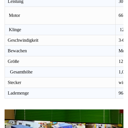
Leistung
30W
Motor
66*6
Klinge
12'
Geschwindigkeit
3-Ge
Bewachen
Metal
Größe
12 Zo
Gesamthöhe
1,0m 
Stecker
wie e
Lademenge
9640