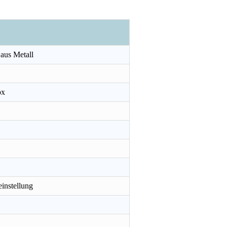
 aus Metall
ox
ilator GWFS-95
18 Zoll 3 In 1 Standventilator GWFS-49
instellung