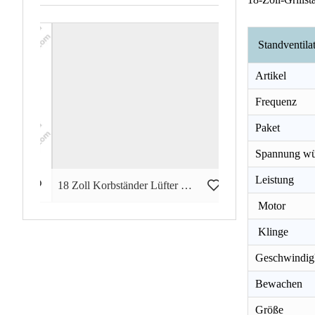
Standventila
Artikel
Frequenz
Paket
Spannung wü
Leistung
dventilator GWFS-49
18 Zoll Korbständer Lüfter GWFS-74
Motor
Klinge
Geschwindig
Bewachen
Größe