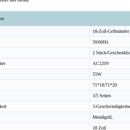
tor
18-Zoll-Grillständer
50/60Hz
2 Stück/Geschenkb
tet
AC220V
55W
18-Zoll-Grillständer aus Metall GWFS-78
Turm GWFS-101
Bodenvent
71*18/71*20
3/5 Seiten
keit
3-Geschwindigkeitse
Metallgrill,
18 Zoll